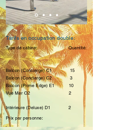
Tarifs en occupation double:
Type de cabine: Quantité:
Balcon (Concierge) C1 15
Balcon (Concierge) C2 3
Balcon (Prime Edge) E1
10
Vue Mer O2 2
Intérieure (Deluxe) D1 2
Prix par personne: