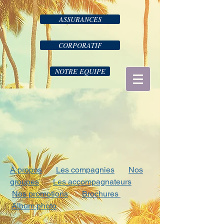
ASSURANCES
CORPORATIF
NOTRE EQUIPE
À propos
Les compagnies
Nos
groupes
Les accompagnateurs
Nos promotions
Brochures
Album photo