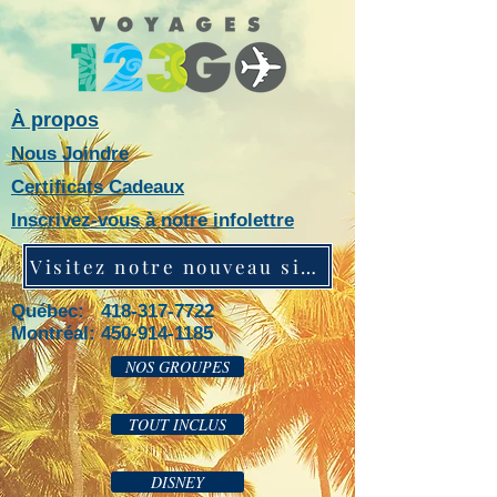
À propos
Nous Joindre
Certificats Cadeaux
Inscrivez-vous à notre infolettre
Visitez notre nouveau site web!
Québec: 418-317-7722
Montréal:
450-914-1185
NOS GROUPES
TOUT INCLUS
DISNEY