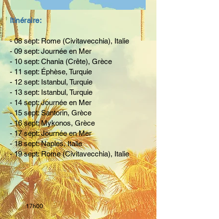
Itinéraire:
- 08 sept: Rome (Civitavecchia), Italie
- 09 sept: Journée en Mer
- 10 sept: Chania (Crête), Grèce
- 11 sept: Éphèse, Turquie
- 12 sept: Istanbul, Turquie
- 13 sept: Istanbul, Turquie
- 14 sept: Journée en Mer
- 15 sept: Santorin, Grèce
- 16 sept: Mykonos, Grèce
- 17 sept: Journée en Mer
- 18 sept: Naples, Italie
- 19 sept: Rome (Civitavecchia), Italie
17
h00