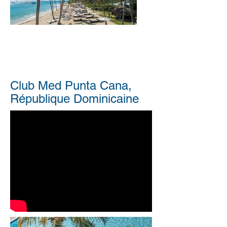
Club Med Punta Cana,
République Dominicaine