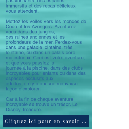
passionnants, des espaces
immersifs et des repas délicieux
vous attendent.
Mettez les voiles vers les mondes de
Coco et les Avengers. Aventurez-
vous dans des jungles,
des ruines anciennes et les
profondeurs de la mer. Perdez-vous
dans une galaxie lointaine, très
lointaine, ou dans un palais doré
majestueux. Ceci est votre aventure,
et que vous passiez la
journée à la piscine, dans des clubs
incroyables pour enfants ou dans des
espaces exclusifs aux
adultes, il n’y a aucune mauvaise
façon d’explorer.
Car à la fin de chaque aventure
incroyable se trouve un trésor. Le
Disney Treasure.
Cliquez ici pour en savoir plus sur le Disney Treasure