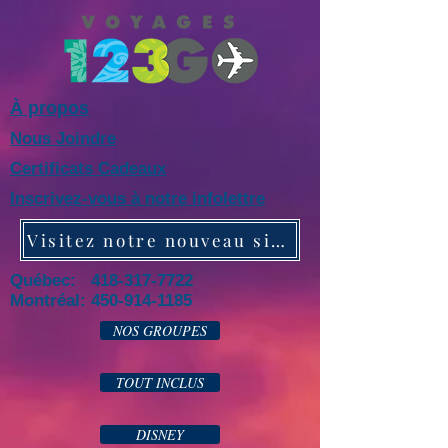
À propos
Nous Joindre
Certificats Cadeaux
Inscrivez-vous à notre infolettre
Visitez notre nouveau site web!
Québec: 418-317-7722
Montréal:
450-914-1185
NOS GROUPES
TOUT INCLUS
DISNEY