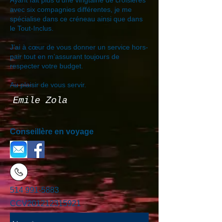
Ayant fait plus d’une vingtaine de croisières
avec six compagnies différentes, je me
spécialise dans ce créneau ainsi que dans
le Tout-Inclus.
J’ai à cœur de vous donner un service hors-
pair tout en m’assurant toujours de
respecter votre budget.
Au plaisir de vous servir.
Emile Zola
Conseillère en voyage
514 991-5883
CCV201212315921