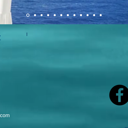
:
I
.com