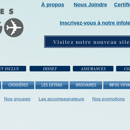
À propos
Nous Joindre
Certif
Inscrivez-vous à notre infole
Visitez notre nouveau sit
T INCLUS
DISNEY
ASSURANCES
CO
CROISIÈRES
LES EXTRAS
BROCHURES
INFOS VOYA
Nos groupes
Les accompagnateurs
Nos promotions