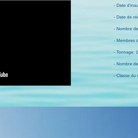
- Date d'ina
- Date de ré
- Nombre de
- Membres d
- Tonnage: 
- Nombre de
- Classe du 