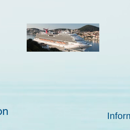
on
Infor