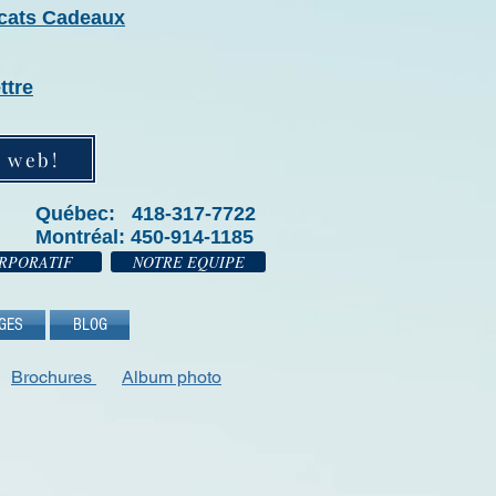
icats Cadeaux
ttre
e web!
Québec: 418-317-7722
Montréal: 450-914-1185
RPORATIF
NOTRE EQUIPE
GES
BLOG
Brochures
Album photo