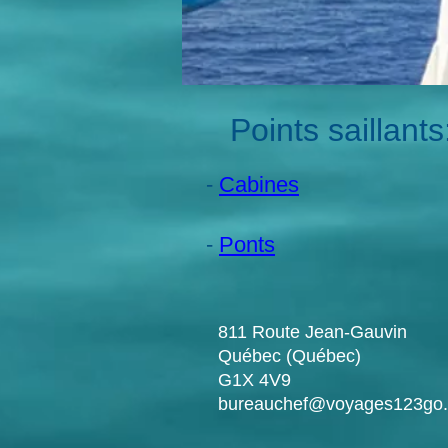
Points saillants
-
Cabines
-
Ponts
811 Route Jean-Gauvin
Québec (Québec)
G1X 4V9
bureauchef@voyages123go