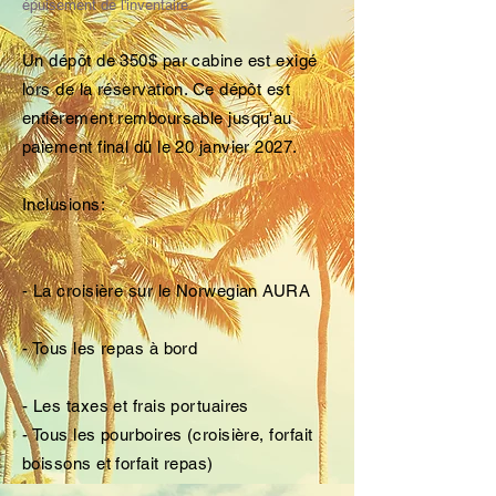
épuisement de l'inventaire.
Un dépôt de 350$ par cabine est exigé
lors de la réservation. Ce dépôt est
entièrement remboursable jusqu'au
paiement final dû le 20 janvier 2027.
Inclusions:
- La croisière sur le Norwegian AURA
- Tous les repas à bord
- Les taxes et frais portuaires
- Tous les pourboires (croisière, forfait
boissons et forfait repas)