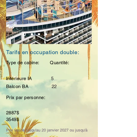
Tarifs en occupation double:
Type de cabine: Quantité:
Intérieure IA
5
Balcon BA
22
Prix par personne:
2887$
3549$
Prix valide jusqu'au 20 janvier 2027 ou jusqu'à