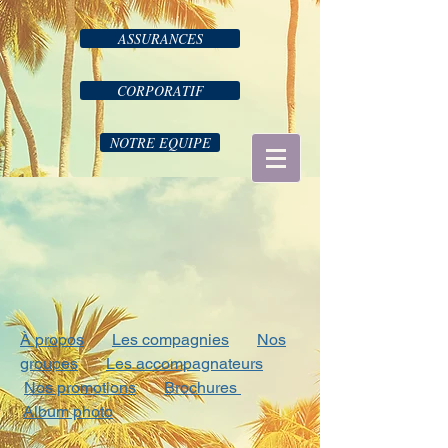
ASSURANCES
CORPORATIF
NOTRE EQUIPE
À propos
Les compagnies
Nos
groupes
Les accompagnateurs
Nos promotions
Brochures
Album photo