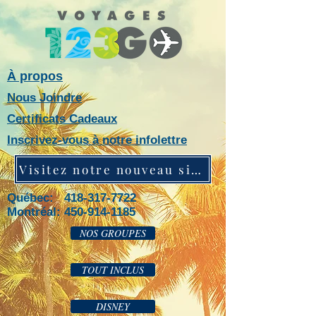
À propos
Nous Joindre
Certificats Cadeaux
Inscrivez-vous à notre infolettre
Visitez notre nouveau site web!
Québec: 418-317-7722
Montréal:
450-914-1185
NOS GROUPES
TOUT INCLUS
DISNEY