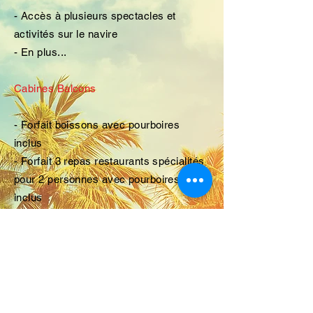
- Accès à plusieurs spectacles et
activités sur le navire
- En plus...
Cabines Balcons
- Forfait boissons avec pourboires
inclus
- Forfait 3 repas restaurants spécialités
pour 2 personnes avec pourboires
inclus
- 50$ US de crédit d'excursion par
cabine à chaque port d'escale
- 150 minutes d'internet à bord par
personne
Cabines Intérieures