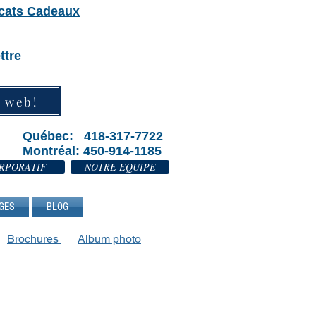
icats Cadeaux
ttre
e web!
Québec: 418-317-7722
Montréal: 450-914-1185
RPORATIF
NOTRE EQUIPE
GES
BLOG
Brochures
Album photo