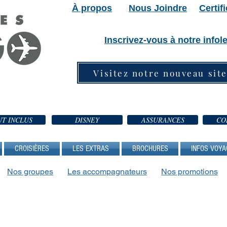
À propos
Nous Joindre
Certif
Inscrivez-vous à notre infole
Visitez notre nouveau sit
T INCLUS
DISNEY
ASSURANCES
CO
CROISIÈRES
LES EXTRAS
BROCHURES
INFOS VOYA
Nos groupes
Les accompagnateurs
Nos promotions