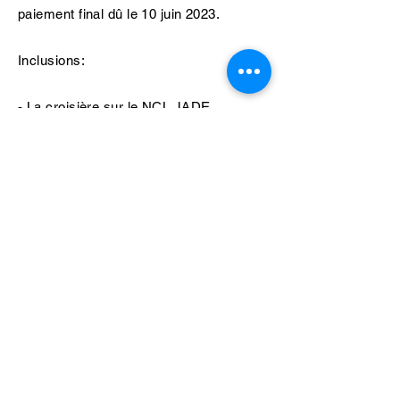
paiement final dû le 10 juin 2023.
Inclusions:
- La croisière sur le NCL JADE
- Tous les repas
- Les taxes et frais portuaires
- Accompagnateur bilingue 123 GO
- Accès à plusieurs spectacles et
activités
- En plus...
Cabines Balcons et Vue Mer
- Forfait boissons (pourboires inclus)
- Forfait repas restaurants spécialités (2
repas - pourboires inclus)