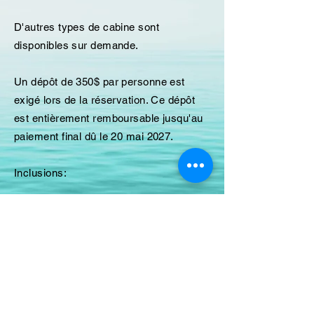
D'autres types de cabine sont
disponibles sur demande.
Un dépôt de 350$ par personne est
exigé lors de la réservation. Ce dépôt
est entièrement remboursable jusqu'au
paiement final dû le 20 mai 2027.
Inclusions:
- La croisière sur le NCLPearl
- Tous les repas à bord du navire
- Les taxes et frais portuaires
- Tous les pourboires (croisière, forfait
boisson et forfait repas)
- Accès à plusieurs spectacles et