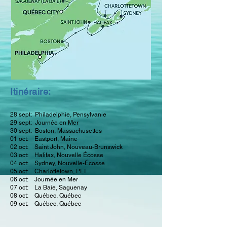
Itinéraire:
28 sept:
Philadelphie, Pensylvanie
29 sept: Journée en Mer
30 sept:
Boston, Massachusettes
01 oct: Eastport, Maine
02 oct: Saint John, Nouveau-Brunswick
03 oct: Halifax, Nouvelle Écosse
04 oct: Sydney, Nouvelle-Écosse
05 oct: Charlottetown, PEI
06 oct: Journée en Mer
07 oct: La Baie, Saguenay
08 oct: Québec, Québec
09 oct: Québec, Québec