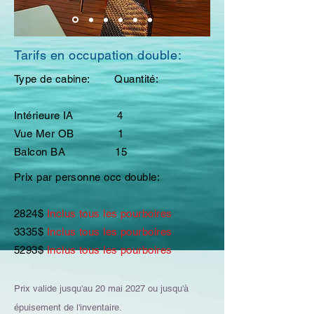
Tarifs en occupation double:
Type de cabine: Quantité:
Intérieure IA 4
Vue Mer OB 1
Balcon BA 15
Prix par personne occ double:
2824$
Inclus tous les pourboires
3335$
Inclus tous les pourboires
5293$
Inclus tous les pourboires
Prix valide jusqu'au 20 mai
2027 ou jusqu'à
épuisement de l'inventaire.