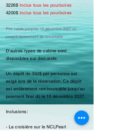
3226$
Inclus tous les pourboires
4200$
Inclus tous les pourboires
Prix valide jusqu'au 10 décembre
2027 ou
jusqu'à épuisement de l'inventaire.
D'autres types de cabine sont
disponibles sur demande.
Un dépôt de 350$ par personne est
exigé lors de la réservation. Ce dépôt
est entièrement remboursable jusqu'au
paiement final dû le 10 décembre 2027.
Inclusions:
- La croisière sur le NCLPearl