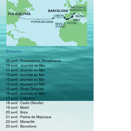
Itinéraire:
09 avril: Philadelphie, Pensylvanie
10 avril: Journée en Mer
11 avril:
Journée en Mer
12 avril:
Journée en Mer
13 avril:
Journée en Mer
14 avril:
Journée en Mer
15 avril: Ponta Delgada
16 avril:
Journée en Mer
17 avril: Lisbonne
18 avril: Cadix (Séville)
19 avril: Motril
20 avril: Ibiza
21 avril: Palma de Majorque
22 avril: Marseille
23 avril: Barcelone