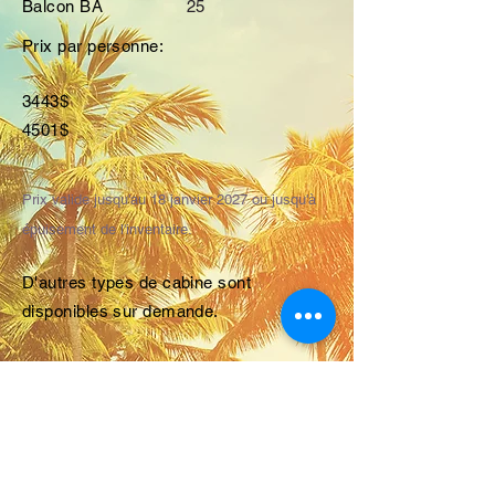
Balcon BA
25
Prix par personne:
3443$
4501$
Prix valide jusqu'au 18 janvier 2027 ou jusqu'à
épuisement de l'inventaire.
D'autres types de cabine sont
disponibles sur demande.
Un dépôt de 350$ par personne est
exigé lors de la réservation. Ce dépôt
est entièrement remboursable jusqu'au
paiement final dû le 18 janvier 2027.