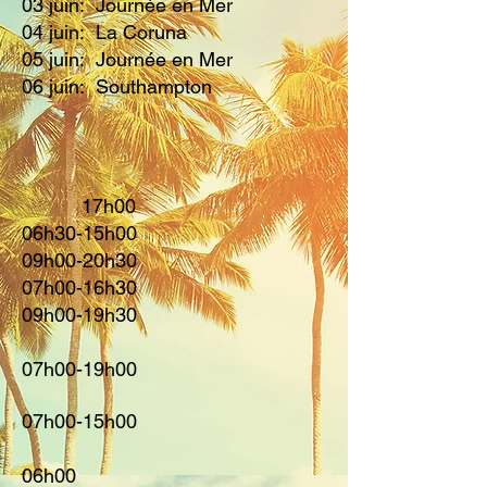
03 juin: Journée en Mer
04 juin: La Coruna
05 juin: Journée en Mer
06 juin: Southampton
17h00
06h30-15h00
09
h00-20h30
07h00
-16h30
09
h00-19h30
07h00-19h00
07
h00-15
h00
06h00