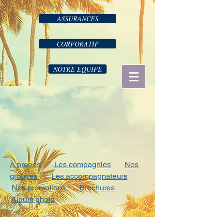
ASSURANCES
CORPORATIF
NOTRE EQUIPE
À propos
Les compagnies
Nos
groupes
Les accompagnateurs
Nos promotions
Brochures
Album photo