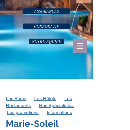
ASSURANCES
CORPORATIF
NOTRE EQUIPE
Les Parcs
Les Hôtels
Les
Restaurants
Nos Spécialistes
Les
promotions
Informations
Marie-Soleil