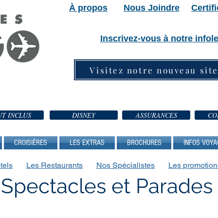
À propos
Nous Joindre
Certif
Inscrivez-vous à notre infole
Visitez notre nouveau sit
T INCLUS
DISNEY
ASSURANCES
CO
CROISIÈRES
LES EXTRAS
BROCHURES
INFOS VOYA
tels
Les Restaurants
Nos Spécialistes
Les
promotion
Spectacles et Parades