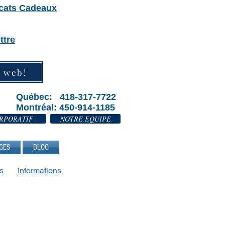
icats Cadeaux
ttre
e web!
Québec: 418-317-7722
Montréal: 450-914-1185
RPORATIF
NOTRE EQUIPE
GES
BLOG
s
Informations