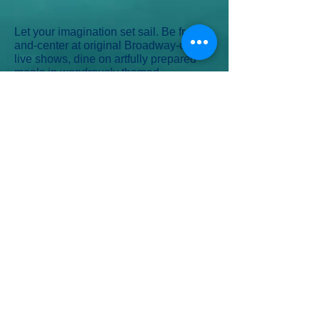
Let your imagination set sail. Be front-
and-center at original Broadway-caliber
live shows, dine on artfully prepared
meals in wondrously themed
restaurants and make a splash on the
AquaDuck. Combining classic beauty
and modern luxury with legendary
Disney storytelling, the award-winning
Disney Dream invites you to embark on
an unforgettable voyage where dreams
really do come true.