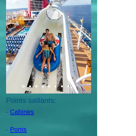
Points saillants:
-
Cabines
-
Ponts